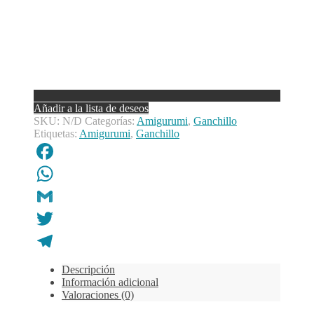
Añadir a la lista de deseos
SKU:
N/D
Categorías:
Amigurumi
,
Ganchillo
Etiquetas:
Amigurumi
,
Ganchillo
Facebook
WhatsApp
Gmail
Twitter
Telegram
Descripción
Información adicional
Valoraciones (0)