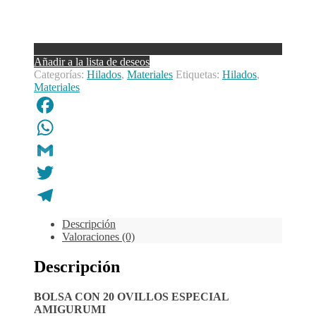
Añadir a la lista de deseos
Categorías:
Hilados
,
Materiales
Etiquetas:
Hilados
,
Materiales
Facebook
WhatsApp
Gmail
Twitter
Telegram
Descripción
Valoraciones (0)
Descripción
BOLSA CON 20 OVILLOS ESPECIAL
AMIGURUMI