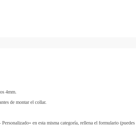
.
nos 4mm.
ntes de montar el collar.
ersonalizado» en esta misma categoría, rellena el formulario (puedes a