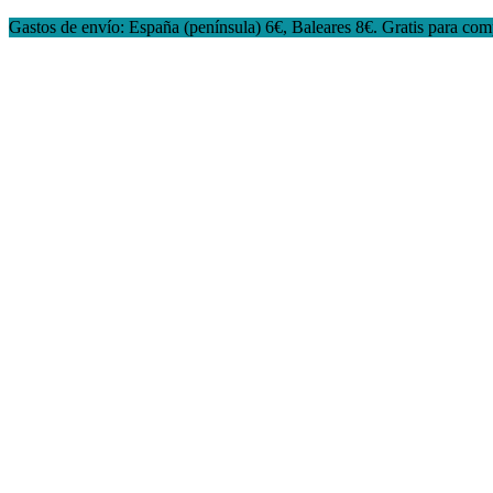
Gastos de envío: España (península) 6€, Baleares 8€. Gratis para co