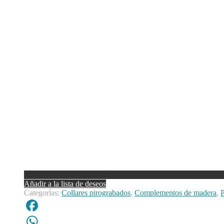
Añadir a la lista de deseos
Categorías:
Collares pirograbados
,
Complementos de madera
,
P
Facebook