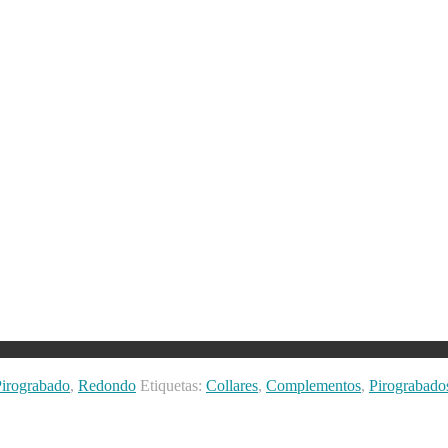
irograbado
,
Redondo
Etiquetas:
Collares
,
Complementos
,
Pirograbado