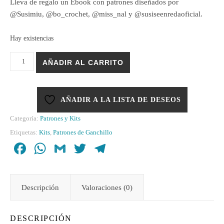
Lleva de regalo un Ebook con patrones diseñados por
@Susimiu, @bo_crochet, @miss_nal y @susiseenredaoficial.
Hay existencias
Kit Alfombra Mosaico - Teje Conmigo cantidad
AÑADIR AL CARRITO
AÑADIR A LA LISTA DE DESEOS
Categoría:
Patrones y Kits
Etiquetas:
Kits
,
Patrones de Ganchillo
Facebook
WhatsApp
Gmail
Twitter
Telegram
Descripción
Valoraciones (0)
DESCRIPCIÓN