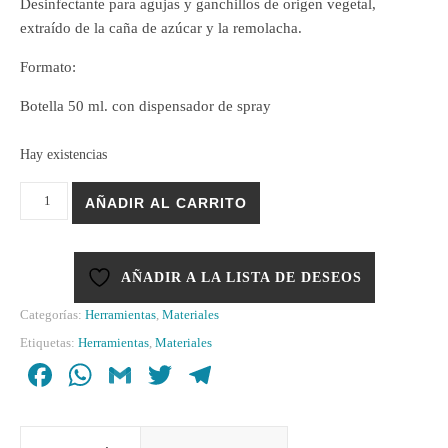
Desinfectante para agujas y ganchillos de origen vegetal,
extraído de la caña de azúcar y la remolacha.
Formato:
Botella 50 ml. con dispensador de spray
Hay existencias
Limpiador de agujas y ganchillos Cleaner Sol cantidad
AÑADIR AL CARRITO
AÑADIR A LA LISTA DE DESEOS
Categorías:
Herramientas
,
Materiales
Etiquetas:
Herramientas
,
Materiales
Facebook
WhatsApp
Gmail
Twitter
Telegram