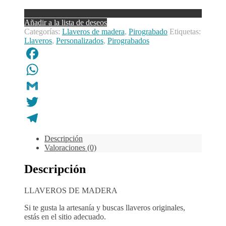
Añadir a la lista de deseos
Categorías:
Llaveros de madera
,
Pirograbado
Etiquetas:
Llaveros
,
Personalizados
,
Pirograbados
Facebook
WhatsApp
Gmail
Twitter
Telegram
Descripción
Valoraciones (0)
Descripción
LLAVEROS DE MADERA
Si te gusta la artesanía y buscas llaveros originales,
estás en el sitio adecuado.