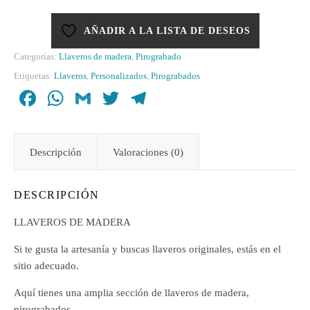
AÑADIR A LA LISTA DE DESEOS
Categorías:
Llaveros de madera
,
Pirograbado
Etiquetas:
Llaveros
,
Personalizados
,
Pirograbados
Facebook
WhatsApp
Gmail
Twitter
Telegram
Descripción
Valoraciones (0)
DESCRIPCIÓN
LLAVEROS DE MADERA
Si te gusta la artesanía y buscas llaveros originales, estás en el
sitio adecuado.
Aquí tienes una amplia sección de llaveros de madera,
pirograbados.