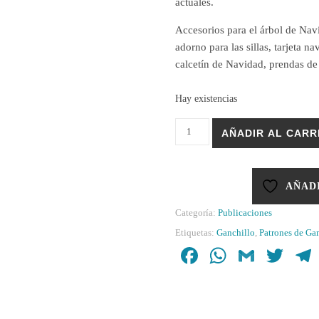
actuales.
Accesorios para el árbol de Navi
adorno para las sillas, tarjeta n
calcetín de Navidad, prendas d
Hay existencias
Revista Christmas Crochet canti
AÑADIR AL CARR
AÑADI
Categoría:
Publicaciones
Etiquetas:
Ganchillo
,
Patrones de Ga
Facebook
WhatsAp
Gmail
Twi