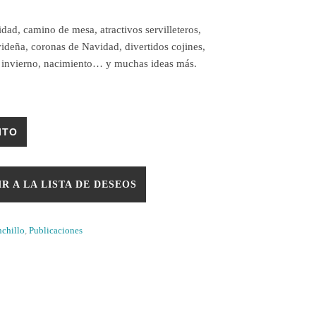
dad, camino de mesa, atractivos servilleteros,
avideña, coronas de Navidad, divertidos cojines,
e invierno, nacimiento… y muchas ideas más.
dad
ITO
R A LA LISTA DE DESEOS
nchillo
,
Publicaciones
p
tter
Telegram