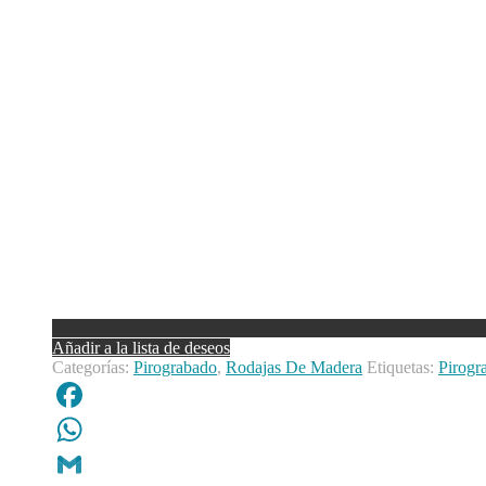
Añadir a la lista de deseos
Categorías:
Pirograbado
,
Rodajas De Madera
Etiquetas:
Pirogr
Facebook
WhatsApp