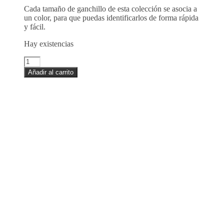
Cada tamaño de ganchillo de esta colección se asocia a
un color, para que puedas identificarlos de forma rápida
y fácil.
Hay existencias
Ganchillo
Knitpro
Añadir al carrito
Waves
3,5mm.
cantidad