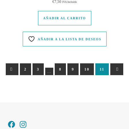
€
7,50
IVA Incluido
AÑADIR AL CARRITO
AÑADIR A LA LISTA DE DESEOS
←
1
2
3
8
9
10
11
→
12
…
Facebook
Instagram