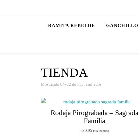
RAMITA REBELDE
GANCHILLO
TIENDA
Mostrando 64–72 de 115 resultados
Rodaja Pirograbada – Sagrada
Família
€
89,95
IVA Incluido