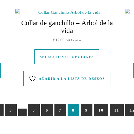
Collar de ganchillo – Árbol de la
vida
€
12,00
IVA Incluido
Este producto tien
SELECCIONAR OPCIONES
AÑADIR A LA LISTA DE DESEOS
3
5
6
7
8
9
10
11
1
…