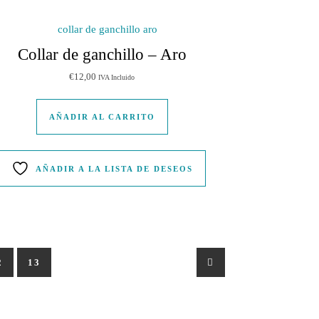
Collar de ganchillo – Aro
€
12,00
IVA Incluido
e múltiples variantes. Las opciones se pueden elegir en la página de pr
AÑADIR AL CARRITO
AÑADIR A LA LISTA DE DESEOS
2
13
→