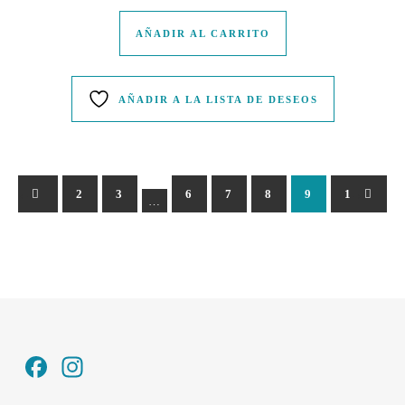
AÑADIR AL CARRITO
AÑADIR A LA LISTA DE DESEOS
←
1
2
3
6
7
8
9
10
→
1
…
Facebook
Instagram